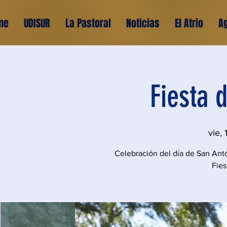
me
UDISUR
La Pastoral
Noticias
El Atrio
A
Fiesta 
vie, 
Celebración del día de San Ant
Fies