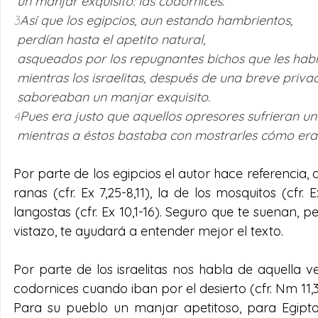
 un manjar exquisito: las codornices. 
3
Así que los egipcios, aun estando hambrientos,
 perdían hasta el apetito natural,
 asqueados por los repugnantes bichos que les habí
 mientras los israelitas, después de una breve privac
 saboreaban un manjar exquisito. 
4
Pues era justo que aquellos opresores sufrieran u
 mientras a éstos bastaba con mostrarles cómo era
Por parte de los egipcios el autor hace referencia, 
ranas (cfr. Ex 7,25-8,11), la de los mosquitos (cfr. E
langostas (cfr. Ex 10,1-16). Seguro que te suenan, 
vistazo, te ayudará a entender mejor el texto.
Por parte de los israelitas nos habla de aquella 
codornices cuando iban por el desierto (cfr. Nm 11,3
Para su pueblo un manjar apetitoso, para Egipto 