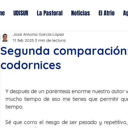
me
UDISUR
La Pastoral
Noticias
El Atrio
A
José Antonio García López
11 feb 2025
3 min de lectura
Segunda comparación:
codornices
Y después de un paréntesis enorme nuestro autor vu
mucho tiempo de eso me tienes que permitir que
tiempo.
Sé que corro el riesgo de ser pesado y repetitivo