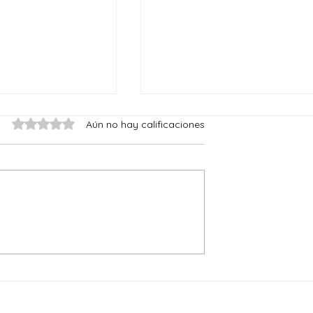
Obtuvo 0 de 5 estrellas.
Aún no hay calificaciones
Reyes del mundo
le lo mismo