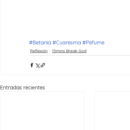
#Betania
#Cuaresma
#Pefume
Reflexión
15mins Break God
Entradas recientes