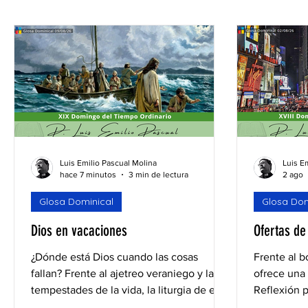
15mins Break God
Formación
Recursos
R
Seguro que te preguntas
Making Questions
F
Luis Emilio Pascual Molina
Luis E
hace 7 minutos
3 min de lectura
2 ago
Glosa Dominical
Glosa Dom
Dios en vacaciones
Ofertas de
¿Dónde está Dios cuando las cosas
Frente al 
fallan? Frente al ajetreo veraniego y las
ofrece una 
tempestades de la vida, la liturgia de este
Reflexión p
domingo nos recuerda que Dios sale
Tiempo Ordi