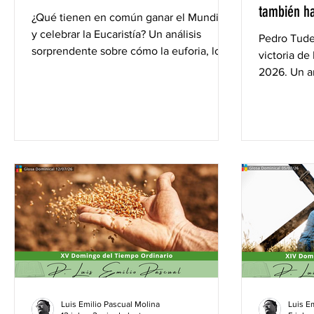
también ha
¿Qué tienen en común ganar el Mundial
y celebrar la Eucaristía? Un análisis
Pedro Tudel
sorprendente sobre cómo la euforia, los
victoria de
ritos y la celebración del fútbol revelan
2026. Un an
que el ser humano, por mucho que se
de equipo, 
aleje de la Iglesia, necesita
figuras com
imperiosamente la liturgia.
Torres nos
se vive en 
Luis Emilio Pascual Molina
Luis E