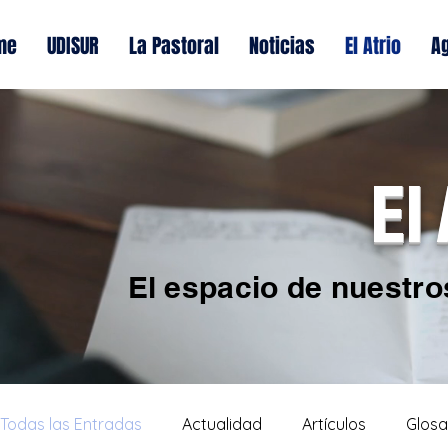
me
UDISUR
La Pastoral
Noticias
El Atrio
A
El
El espacio de nuestro
Todas las Entradas
Actualidad
Artículos
Glosa