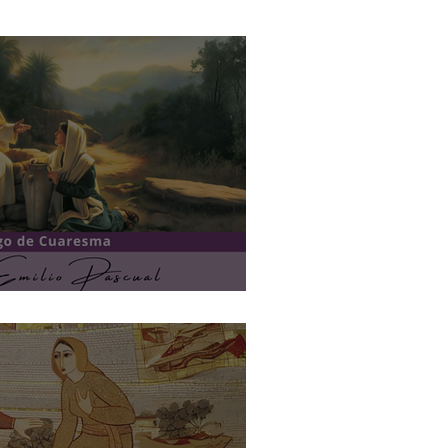
tación
Sapientia Vivens