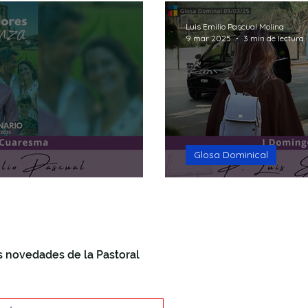
Luis Emilio Pascual Molina
9 mar 2025
3 min de lectura
Glosa Dominical
Bienvenidos al
s novedades de la Pastoral
+34 868 8
info@past
Plaza Car