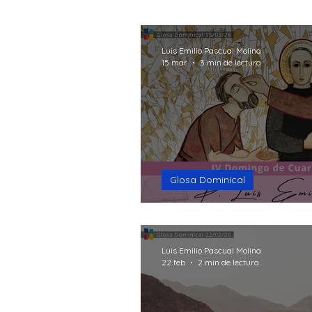
15mins Break God
Formac
Luis Emilio Pascual Molina
15 mar
3 min de lectura
Seguro que te preguntas
Glosa Dominical
La ceguera
Luis Emilio Pascual Molina
22 feb
2 min de lectura