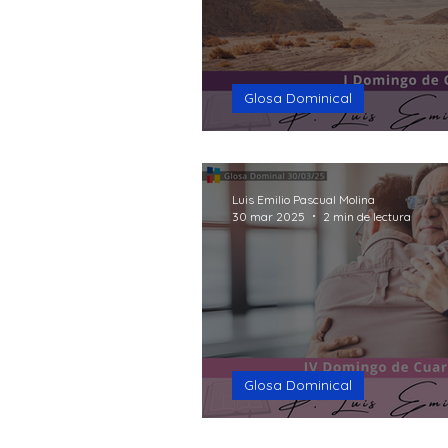
Glosa Dominical
Tiempo favorable
Luis Emilio Pascual Molina
30 mar 2025
2 min de lectura
Glosa Dominical
Volver a casa