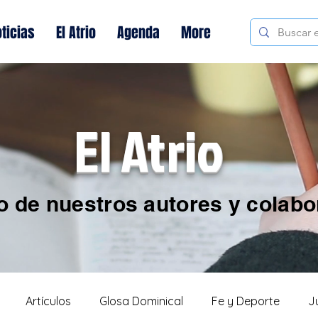
ticias
El Atrio
Agenda
More
El Atrio
o de nuestros autores y colab
Artículos
Glosa Dominical
Fe y Deporte
J