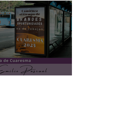
 desierto
84 870
oraluniversitaria.es
denal Belluga s/n