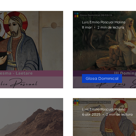
ión
Recursos
Reflexión
Testimonios
Medi
Luis Emilio Pascual Molina
8 mar
2 min de lectura
Making Questions
Fides et Ratio
Portada
Glosa Dominical
Tengo sed
Luis Emilio Pascual Molina
6 abr 2025
2 min de lectura