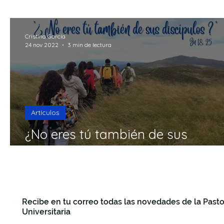
15mins Break God
Formación
Recursos
R
Cristina García
24 nov 2022
3 min de lectura
Seguro que te preguntas
Making Questions
F
Artículos
¿No eres tú también de sus
discípulos?
Recibe en tu correo todas las novedades de la Pasto
Universitaria