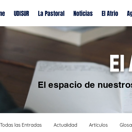
me
UDISUR
La Pastoral
Noticias
El Atrio
A
El
El espacio de nuestro
Todas las Entradas
Actualidad
Artículos
Glosa