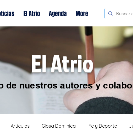
ticias
El Atrio
Agenda
More
El Atrio
o de nuestros autores y colab
Artículos
Glosa Dominical
Fe y Deporte
J