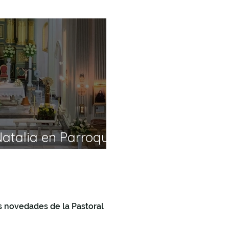
ión
Recursos
Reflexión
Testimonios
Medi
Making Questions
Fides et Ratio
Portada
Natalia en Parroquia
s novedades de la Pastoral
+34 868 8
info@past