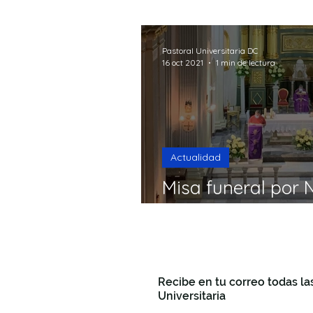
15mins Break God
Formac
Pastoral Universitaria DC
16 oct 2021
1 min de lectura
Seguro que te preguntas
Actualidad
Misa funeral por 
de Santomera
Recibe en tu correo todas la
Universitaria