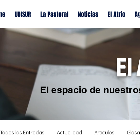
me
UDISUR
La Pastoral
Noticias
El Atrio
A
El
El espacio de nuestro
Todas las Entradas
Actualidad
Artículos
Glosa