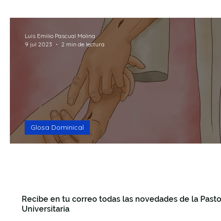
15mins Break God
Formación
Recursos
R
Luis Emilio Pascual Molina
9 jul 2023
2 min de lectura
Seguro que te preguntas
Making Questions
F
Glosa Dominical
Evangelio para hombres sencillo
Recibe en tu correo todas las novedades de la Pasto
Universitaria