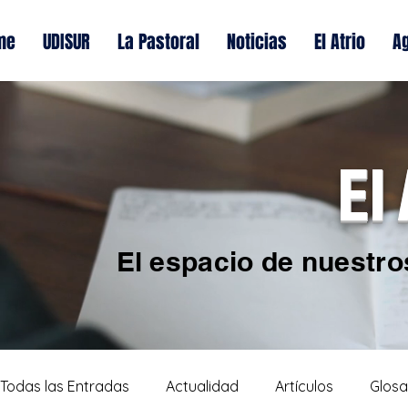
me
UDISUR
La Pastoral
Noticias
El Atrio
A
El
El espacio de nuestro
Todas las Entradas
Actualidad
Artículos
Glosa