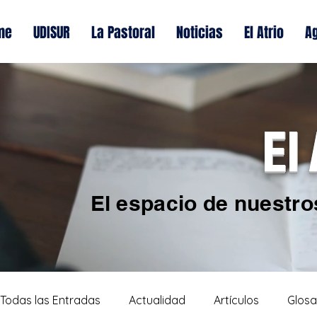
me
UDISUR
La Pastoral
Noticias
El Atrio
A
El
El espacio de nuestro
Todas las Entradas
Actualidad
Artículos
Glosa