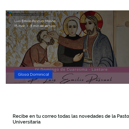
15mins Break God
Formación
Recursos
R
Luis Emilio Pascual Molina
15 mar
3 min de lectura
Seguro que te preguntas
Making Questions
F
Glosa Dominical
La ceguera
Recibe en tu correo todas las novedades de la Pasto
Universitaria