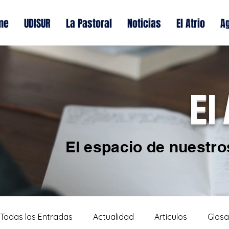
me
UDISUR
La Pastoral
Noticias
El Atrio
A
El
El espacio de nuestro
Todas las Entradas
Actualidad
Artículos
Glosa