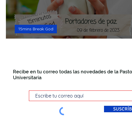
15mins Break God
Portadores de Paz
Recibe en tu correo todas las novedades de la Pasto
Universitaria
SUSCRÍB