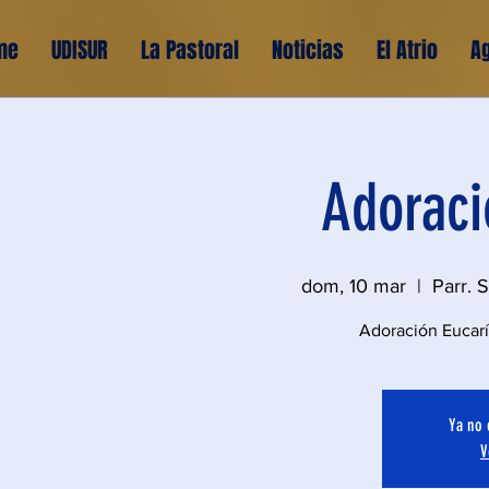
me
UDISUR
La Pastoral
Noticias
El Atrio
A
Adoraci
dom, 10 mar
  |  
Parr. 
Adoración Eucarís
Ya no 
V