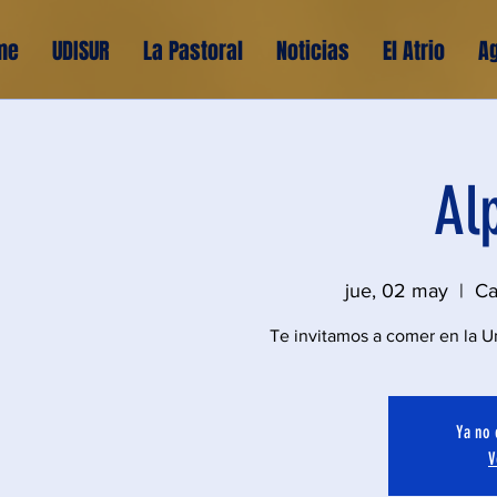
me
UDISUR
La Pastoral
Noticias
El Atrio
A
Al
jue, 02 may
  |  
Ca
Te invitamos a comer en la U
Ya no 
V