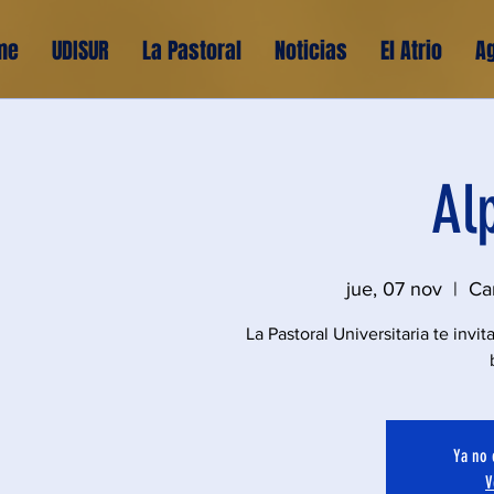
me
UDISUR
La Pastoral
Noticias
El Atrio
A
Al
jue, 07 nov
  |  
Ca
La Pastoral Universitaria te invi
Ya no 
V