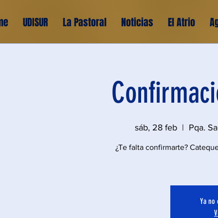
me
UDISUR
La Pastoral
Noticias
El Atrio
A
Confirmaci
sáb, 28 feb
  |  
Pqa. Sa
¿Te falta confirmarte? Cateque
Ya no 
V