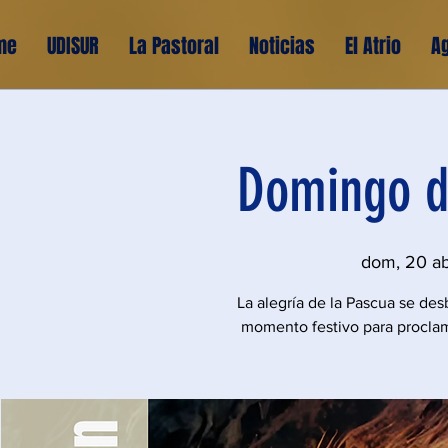
me
UDISUR
La Pastoral
Noticias
El Atrio
A
Domingo d
dom, 20 a
La alegría de la Pascua se des
momento festivo para proclam