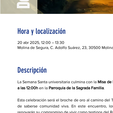
Hora y localización
20 abr 2025, 12:00 – 13:30
Molina de Segura, C. Adolfo Suárez, 23, 30500 Molina
Descripción
La Semana Santa universitaria culmina con la 
Misa de 
a las 12:00h
 en la 
Parroquia de la Sagrada Familia
.
Esta celebración será el broche de oro al camino del Tr
de saberse comunidad viva. En este encuentro, los
renovarán su compromiso de vivir como testigos del 