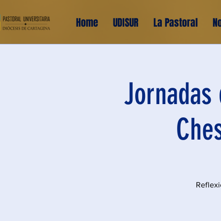
Home
UDISUR
La Pastoral
No
Jornadas 
Ches
Reflex