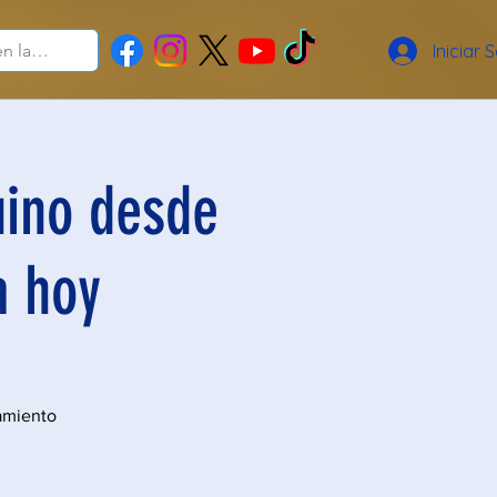
Iniciar 
uino desde
a hoy
amiento