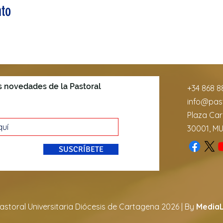
to
s novedades de la Pastoral
+34 868 8
info@past
Plaza Car
30001, M
SUSCRÍBETE
astoral Universitaria Diócesis de Cartagena 2026 | By
MediaL