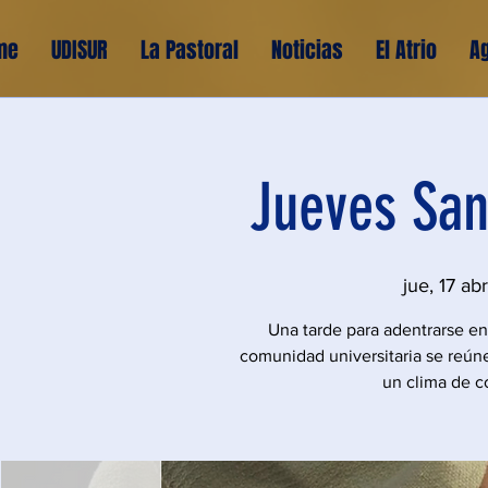
me
UDISUR
La Pastoral
Noticias
El Atrio
A
Jueves San
jue, 17 abr
Una tarde para adentrarse en
comunidad universitaria se reúne
un clima de 