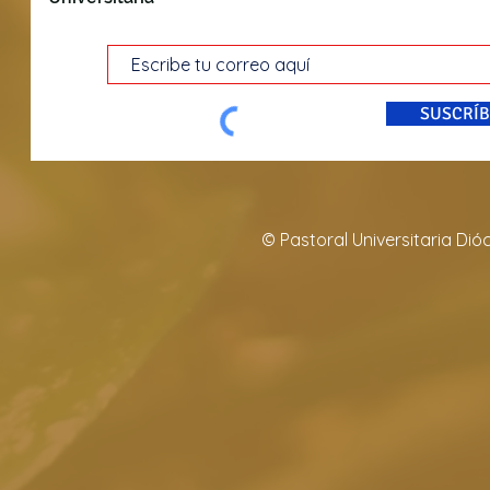
SUSCRÍB
© Pastoral Universitaria Di