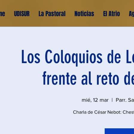
me
UDISUR
La Pastoral
Noticias
El Atrio
A
Los Coloquios de L
frente al reto 
mié, 12 mar
  |  
Parr. S
Charla de César Nebot: Chest