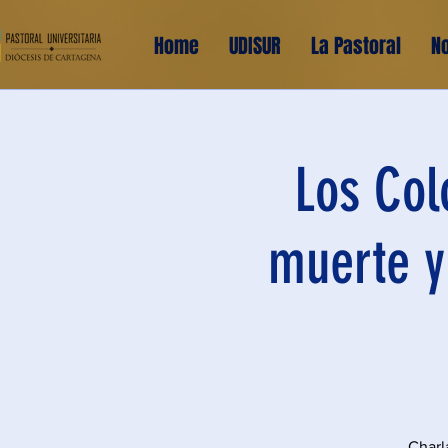
Home
UDISUR
La Pastoral
No
Los Col
muerte y
Charl