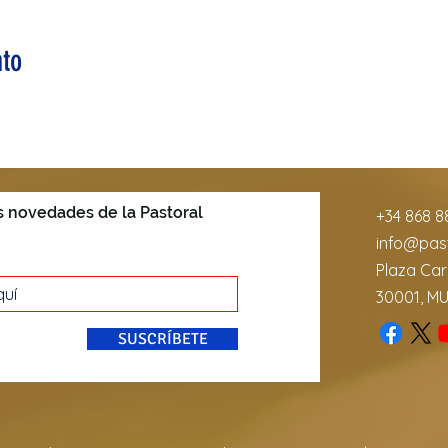
to
s novedades de la Pastoral
+34 868 8
info@past
Plaza Car
30001, M
SUSCRÍBETE