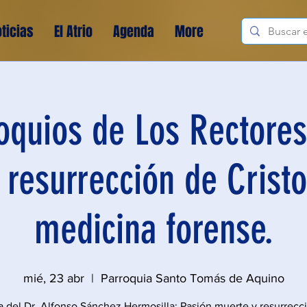
ticias
El Atrio
Agenda
More
oquios de Los Rectores
 resurrección de Cristo
medicina forense.
mié, 23 abr
  |  
Parroquia Santo Tomás de Aquino
a del Dr. Alfonso Sánchez Hermosilla: Pasión muerte y resurrecc