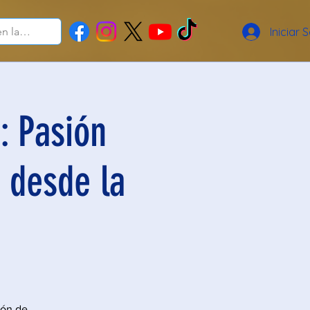
Iniciar 
: Pasión
 desde la
ión de