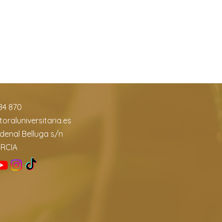
84 870
oraluniversitaria.es
denal Belluga s/n
URCIA