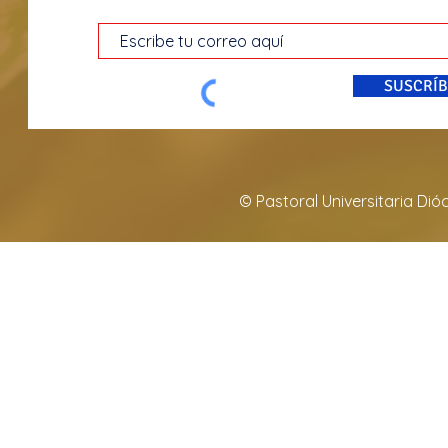
SUSCRÍB
© Pastoral Universitaria Di