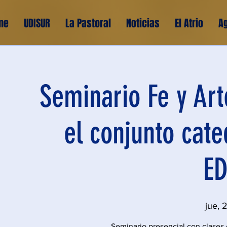
me
UDISUR
La Pastoral
Noticias
El Atrio
A
Seminario Fe y Art
el conjunto cate
ED
jue, 
Seminario presencial con clases 