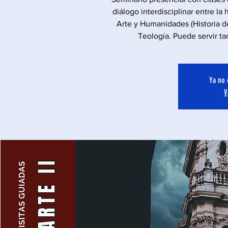
diálogo interdisciplinar entre la h
Arte y Humanidades (Historia del
Teología. Puede servir 
Ya no 
V