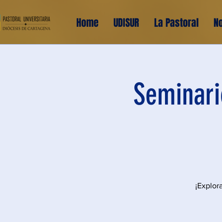
Home
UDISUR
La Pastoral
No
Seminari
¡Explor