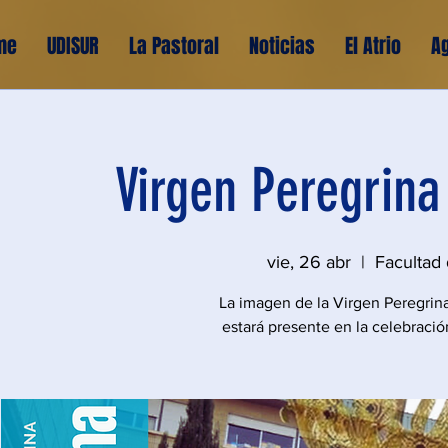
me
UDISUR
La Pastoral
Noticias
El Atrio
A
Virgen Peregrin
vie, 26 abr
  |  
Facultad
La imagen de la Virgen Peregrina
estará presente en la celebración