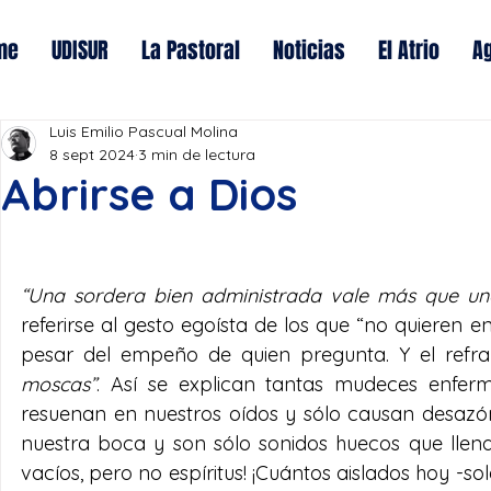
me
UDISUR
La Pastoral
Noticias
El Atrio
A
Luis Emilio Pascual Molina
8 sept 2024
3 min de lectura
Abrirse a Dios
“Una sordera bien administrada vale más que una
referirse al gesto egoísta de los que “no quieren en
pesar del empeño de quien pregunta. Y el refra
moscas”
. Así se explican tantas mudeces enferm
resuenan en nuestros oídos y sólo causan desazón
nuestra boca y son sólo sonidos huecos que llena
vacíos, pero no espíritus! ¡Cuántos aislados hoy -s