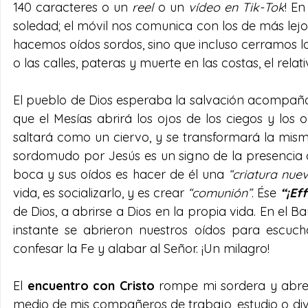
140 caracteres o un 
reel
 o un 
vídeo en Tik-Tok
! En
soledad; el móvil nos comunica con los de más lejo
hacemos oídos sordos, sino que incluso cerramos los
o las calles, pateras y muerte en las costas, el rela
El pueblo de Dios esperaba la salvación acompañad
que el Mesías abrirá los ojos de los ciegos y los 
saltará como un ciervo, y se transformará la mism
sordomudo por Jesús es un signo de la presencia 
boca y sus oídos es hacer de él una 
“criatura nue
vida, es socializarlo, y es crear 
“comunión”
. Ése 
“¡Eff
de Dios, a abrirse a Dios en la propia vida. En el 
instante se abrieron nuestros oídos para escuch
confesar la Fe y alabar al Señor. ¡Un milagro!
El 
encuentro con Cristo
 rompe mi sordera y abre
medio de mis compañeros de trabajo, estudio o dive