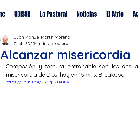
me
UDISUR
La Pastoral
Noticias
El Atrio
A
Juan Manuel Martín Moreno
7 feb 2023
1 min de lectura
Alcanzar misericordia
Compasión y ternura entrañable son los dos atri
misericordia de Dios, hoy en 15mins. BreakGod. 
https://youtu.be/29Ng-Bs4DNw