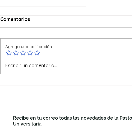
Comentarios
Agrega una calificación
Visita Pastoral a la
Escribir un comentario...
universidad "Sapienza" de
Roma
Recibe en tu correo todas las novedades de la Pasto
Universitaria