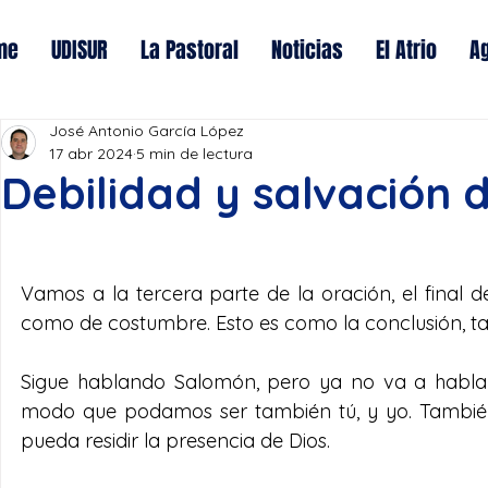
me
UDISUR
La Pastoral
Noticias
El Atrio
A
José Antonio García López
17 abr 2024
5 min de lectura
Debilidad y salvación 
Vamos a la tercera parte de la oración, el final d
como de costumbre. Esto es como la conclusión, t
Sigue hablando Salomón, pero ya no va a hablar
modo que podamos ser también tú, y yo. También
pueda residir la presencia de Dios.