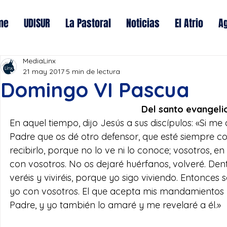
me
UDISUR
La Pastoral
Noticias
El Atrio
A
MediaLinx
21 may 2017
5 min de lectura
Domingo VI Pascua
Del santo evangelio
En aquel tiempo, dijo Jesús a sus discípulos: «Si m
Padre que os dé otro defensor, que esté siempre co
recibirlo, porque no lo ve ni lo conoce; vosotros, e
con vosotros. No os dejaré huérfanos, volveré. De
veréis y viviréis, porque yo sigo viviendo. Entonce
yo con vosotros. El que acepta mis mandamientos 
Padre, y yo también lo amaré y me revelaré a él.»