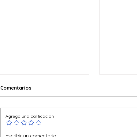
Comentarios
Agrega una calificación
Ofertas de verano
No todo va
Escribir un comentario...