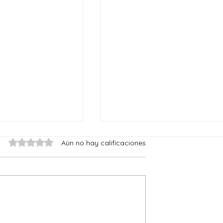
Obtuvo 0 de 5 estrellas.
Aún no hay calificaciones
La paciencia de Dios
le lo mismo