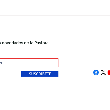
s novedades de la Pastoral
+34 868 8
info@past
Plaza Car
30001, M
SUSCRÍBETE
astoral Universitaria Diócesis de Cartagena 2026 | By
MediaL