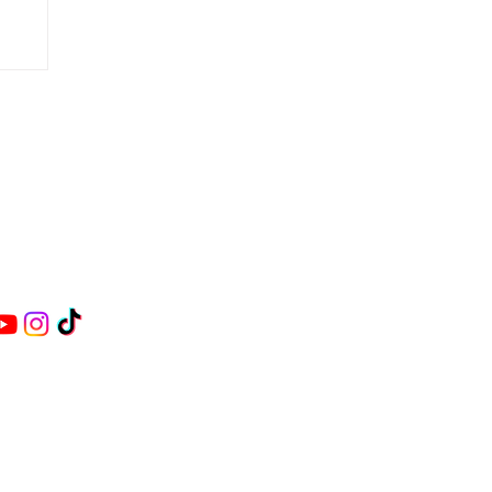
84 870
oraluniversitaria.es
denal Belluga s/n
URCIA
inx
.