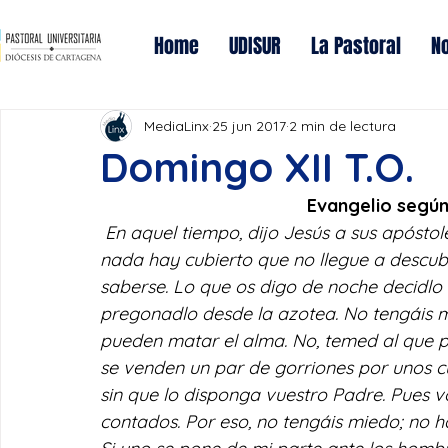
Home
UDISUR
La Pastoral
No
MediaLinx
25 jun 2017
2 min de lectura
Domingo XII T.O.
Evangelio según
En aquel tiempo, dijo Jesús a sus apósto
nada hay cubierto que no llegue a descub
saberse. Lo que os digo de noche decidlo e
pregonadlo desde la azotea. No tengáis m
pueden matar el alma. No, temed al que p
se venden un par de gorriones por unos cu
sin que lo disponga vuestro Padre. Pues vo
contados. Por eso, no tengáis miedo; no h