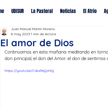
me
UDISUR
La Pastoral
Noticias
El Atrio
A
Juan Manuel Martín Moreno
8 may 2023
1 min de lectura
El amor de Dios
Continuamos en esta mañana meditando en torno a 
don principal, el don del Amor: el don de sentirn
https://youtu.be/CdsslfqQA4Q