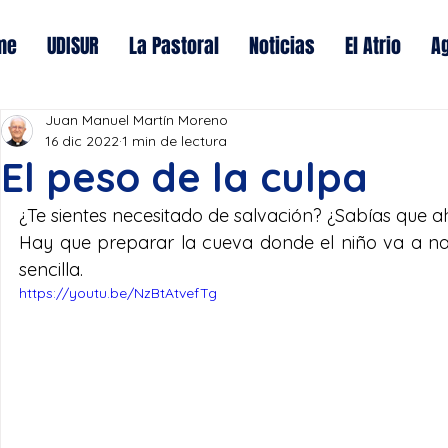
me
UDISUR
La Pastoral
Noticias
El Atrio
A
Juan Manuel Martín Moreno
16 dic 2022
1 min de lectura
El peso de la culpa
¿Te sientes necesitado de salvación? ¿Sabías que ah
Hay que preparar la cueva donde el niño va a na
sencilla. 
https://youtu.be/NzBtAtvefTg