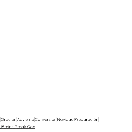
Oración
Adviento
Conversión
Navidad
Preparación
15mins Break God