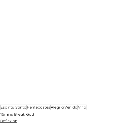
Espíritu Santo
Pentecostés
Alegría
Venida
Vino
15mins Break God
Reflexión