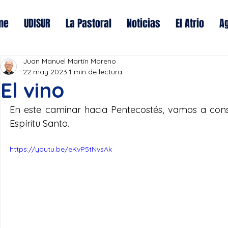
me
UDISUR
La Pastoral
Noticias
El Atrio
A
Juan Manuel Martín Moreno
22 may 2023
1 min de lectura
El vino
En este caminar hacia Pentecostés, vamos a consi
Espíritu Santo.
https://youtu.be/eKvP5tNvsAk