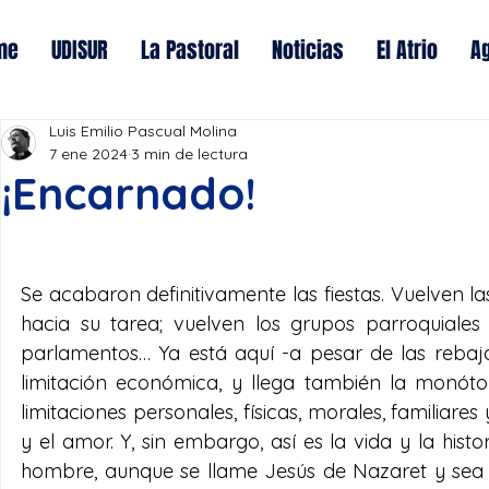
me
UDISUR
La Pastoral
Noticias
El Atrio
A
Luis Emilio Pascual Molina
7 ene 2024
3 min de lectura
¡Encarnado!
Se acabaron definitivamente las fiestas. Vuelven 
hacia su tarea; vuelven los grupos parroquiales 
parlamentos… Ya está aquí -a pesar de las rebaja
limitación económica, y llega también la monót
limitaciones personales, físicas, morales, familiares
y el amor. Y, sin embargo, así es la vida y la his
hombre, aunque se llame Jesús de Nazaret y sea Hi