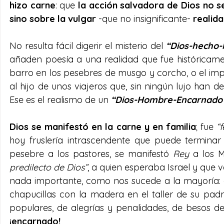
hizo carne
: que 
la acción salvadora de Dios no se
sino sobre la vulgar 
-que no insignificante- 
realid
No resulta fácil digerir el misterio del 
“Dios-hecho
añaden poesía a una realidad que fue históricame
barro en los pesebres de musgo y corcho, o el impr
al hijo de unos viajeros que, sin ningún lujo han 
Ese es el realismo de un 
“Dios-Hombre-Encarnado
Dios se manifestó en la carne y en familia
; fue 
“
hoy fruslería intrascendente que puede terminar
pesebre a los pastores, se manifestó 
Rey
 a los 
predilecto de Dios”
, a quien esperaba Israel y que ve
nada importante, como nos sucede a la mayoría: ca
chapucillas con la madera en el taller de su padr
¡encarnado!