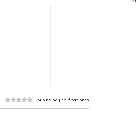
V
Obtuvo 0 de 5 estrellas.
Aún no hay calificaciones
Reyes del mundo