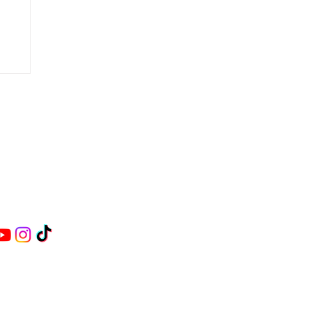
84 870
oraluniversitaria.es
denal Belluga s/n
URCIA