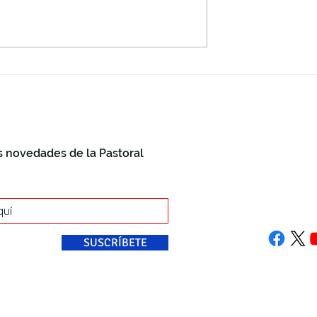
le lo mismo
s novedades de la Pastoral
+34 868 8
info@past
Plaza Car
30001, M
SUSCRÍBETE