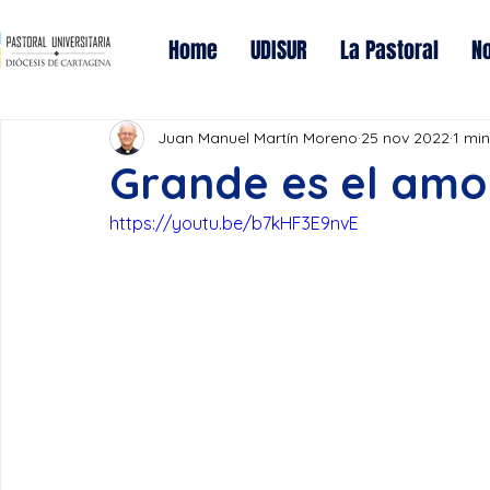
Home
UDISUR
La Pastoral
No
Juan Manuel Martín Moreno
25 nov 2022
1 min
Grande es el amo
https://youtu.be/b7kHF3E9nvE