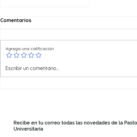
Comentarios
Agrega una calificación
Alzando la mirada con el
Escribir un comentario...
Papa León XIV: La Pastoral
Universitaria de Murcia teje
redes de fe y cultura en
Madrid
Recibe en tu correo todas las novedades de la Pasto
Universitaria