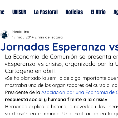
me
UDISUR
La Pastoral
Noticias
El Atrio
A
MediaLinx
19 may 2014
2 min de lectura
Jornadas Esperanza vs 
La Economía de Comunión se presenta en 
«Esperanza vs crisis», organizado por la U
Cartagena en abril.
«Se ha plantado la semilla de algo importante que
mostraba uno de los organizadores del curso al con
Presidente de la 
Asociación por una Economía de
respuesta social y humana frente a la crisis»
Hernando explicó la historia, la novedad y las líne
su difusión en el mundo. Una explicación en la qu