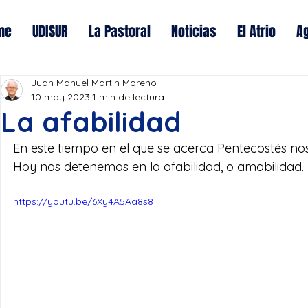
me
UDISUR
La Pastoral
Noticias
El Atrio
A
Juan Manuel Martín Moreno
10 may 2023
1 min de lectura
La afabilidad
En este tiempo en el que se acerca Pentecostés nos
Hoy nos detenemos en la afabilidad, o amabilidad.
https://youtu.be/6Xy4A5Aa8s8