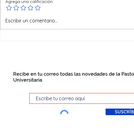
Agrega una calificación
Alzando la mirada con el
Escribir un comentario...
Papa León XIV: La Pastoral
Universitaria de Murcia teje
redes de fe y cultura en
Madrid
Recibe en tu correo todas las novedades de la Pasto
Universitaria
SUSCRÍB