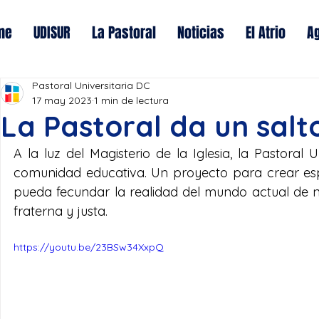
me
UDISUR
La Pastoral
Noticias
El Atrio
A
Pastoral Universitaria DC
17 may 2023
1 min de lectura
La Pastoral da un salto
A la luz del Magisterio de la Iglesia, la Pastoral
comunidad educativa. Un proyecto para crear espa
pueda fecundar la realidad del mundo actual de n
fraterna y justa.
https://youtu.be/23BSw34XxpQ