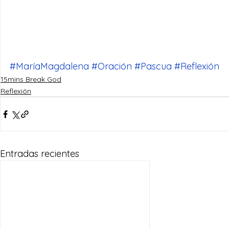
#MaríaMagdalena
#Oración
#Pascua
#Reflexión
15mins Break God
Reflexión
Entradas recientes