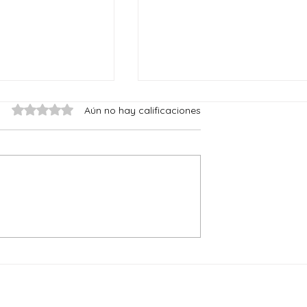
Obtuvo 0 de 5 estrellas.
Aún no hay calificaciones
La paciencia de Dios
le lo mismo