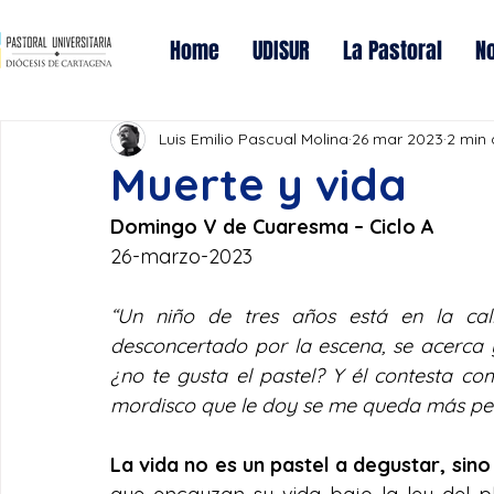
Home
UDISUR
La Pastoral
No
Luis Emilio Pascual Molina
26 mar 2023
2 min 
Muerte y vida
Domingo V de Cuaresma – Ciclo A
26-marzo-2023
“Un niño de tres años está en la call
desconcertado por la escena, se acerca y
¿no te gusta el pastel? Y él contesta c
mordisco que le doy se me queda más p
La vida no es un pastel a degustar, sino