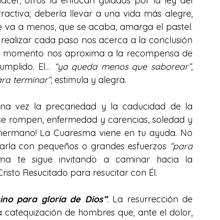
acer; otros la enfocan guiados por la ley del 
activa; debería llevar a una vida más alegre, 
e va a menos, que se acaba, amarga el pastel. 
realizar cada paso nos acerca a la conclusión 
da momento nos aproxima a la recompensa de 
umplido. El… 
“ya queda menos que saborear”
, 
ara terminar”
, estimula y alegra.
 vez la precariedad y la caducidad de la 
 se rompen, enfermedad y carencias, soledad y 
 hermano! La Cuaresma viene en tu ayuda. No 
carla con pequeños o grandes esfuerzos 
“para 
ma te sigue invitando a caminar hacia la 
isto Resucitado para resucitar con Él.
no para gloria de Dios”
.
 La resurrección de 
 catequización de hombres que, ante el dolor, 