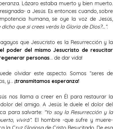
el fracaso o la muerte, han perdido la esperanza. Lázaro estaba muerto y bien muerto. 
 -resignada- a Jesús. Es entonces cuando, sobre 
 impotencia humana, se oye la voz de Jesús, 
 dicho que si crees verás la Gloria de Dios?…”
.
ayos que Jesucristo es la Resurrección y la 
l poder del mismo Jesucristo de resucitar 
 regenerar personas
… de dar vida!
uede olvidar este aspecto. Somos “seres de 
s, y… 
¡transmitamos esperanza!
ús nos llama a creer en Él para restaurar la 
dolor del amigo. A Jesús le duele el dolor del 
rca para salvarte: 
“Yo soy la Resurrección y la 
erto, vivirá”
. El hombre -que sufre y muere- 
a la Cruz Gloriosa de Cristo Resucitado. De esa 