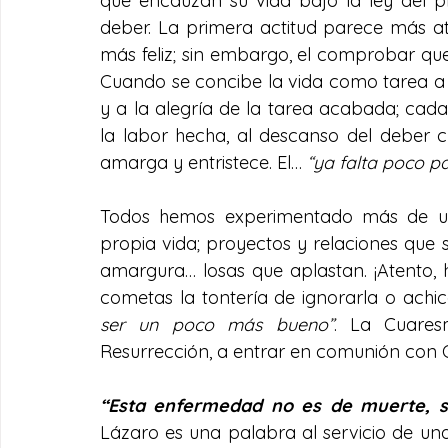
que encauzan su vida bajo la ley del pl
deber. La primera actitud parece más atr
más feliz; sin embargo, el comprobar qu
Cuando se concibe la vida como tarea a 
y a la alegría de la tarea acabada; ca
la labor hecha, al descanso del deber c
amarga y entristece. El… 
“ya falta poco p
Todos hemos experimentado más de una
propia vida; proyectos y relaciones que
amargura… losas que aplastan. ¡Atento,
cometas la tontería de ignorarla o achi
ser un poco más bueno”
. La Cuares
Resurrección, a entrar en comunión con Cr
“Esta enfermedad no es de muerte, si
Lázaro es una palabra al servicio de una