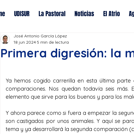
me
UDISUR
La Pastoral
Noticias
El Atrio
A
José Antonio García López
18 jun 2024
5 min de lectura
Primera digresión: la
Ya hemos cogido carrerilla en esta última parte
comparaciones. Nos quedan todavía seis más. E
elemento que sirve para los buenos y para los malo
Y ahora parece como si fuera a empezar la segund
son castigados por unos animales. Y aquí se para 
tema y ya desarrollará la segunda comparación (cfr. 