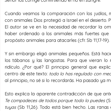
Señor los corrige convirtiendo el río en sangre.
Cuando veamos la comparación con los judíos, má
con animales Dios protegió a Israel en el desierto. 
El autor se ve en la necesidad de recordar la omn
haber ordenado a los animales más fuertes que a
propósito animales para atacarles (cfr. Sb 11,17-19).
Y sin embargo eligió animales pequeños. Está hacie
los tábanos y las langostas. Para que vieran lo r
ridículo. ¿Por qué? El principio general que exp
centro de este texto: 
todo lo has regulado con me
al principio, no sé si lo recordarás. Ha pasado ya
Te compadeces de todos porque todo lo puedes
 (S
tuyas
 (Sb 11,26). Todo está bien hecho. Las ranas 