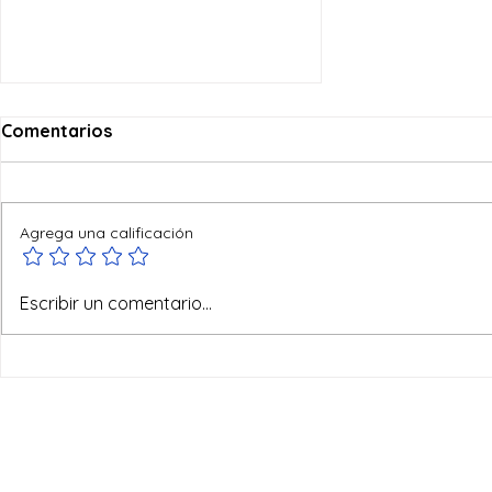
Comentarios
Agrega una calificación
Visita Pastoral a la
Escribir un comentario...
universidad "Sapienza" de
Roma