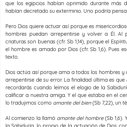
que los egipcios habían oprimido durante más de
habían decretado su exterminio. Uno podría pensa
Pero Dios quiere actuar así porque es misericordioso
hombres puedan arrepentirse y volver a Él. Al pr
criaturas son buenas (cfr. Sb 1,14), porque el Espírit
el hombre es amado por Dios (cfr. Sb 1,6). Pues 
texto.
Dios actúa así porque ama a todos los hombres y 
arrepentirse de su error. La finalidad última es que 
recordarás cuando leímos el elogio de la Sabiduría.
calificar a nuestra amiga. Y el que estaba en el ce
lo tradujimos como 
amante del bien
 (Sb 7,22), un 
Al comienzo la llamó 
amante del hombre
 (Sb 1,6). 
la Sabiduría, lo propio de la actuación de Dios co