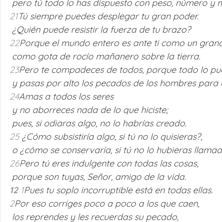
 pero tú todo lo has dispuesto con peso, número y 
21
Tú siempre puedes desplegar tu gran poder.
 ¿Quién puede resistir la fuerza de tu brazo? 
22
Porque el mundo entero es ante ti como un grano
 como gota de rocío mañanero sobre la tierra. 
23
Pero te compadeces de todos, porque todo lo p
 y pasas por alto los pecados de los hombres para 
24
Amas a todos los seres
 y no aborreces nada de lo que hiciste;
 pues, si odiaras algo, no lo habrías creado. 
25 
¿Cómo subsistiría algo, si tú no lo quisieras?,
 o ¿cómo se conservaría, si tú no lo hubieras llama
26
Pero tú eres indulgente con todas las cosas,
 porque son tuyas, Señor, amigo de la vida.
12 
1
Pues tu soplo incorruptible está en todas ellas. 
2
Por eso corriges poco a poco a los que caen,
 los reprendes y les recuerdas su pecado,