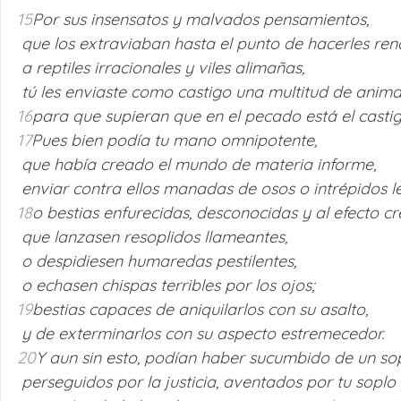
15
Por sus insensatos y malvados pensamientos,
 que los extraviaban hasta el punto de hacerles rend
 a reptiles irracionales y viles alimañas,
 tú les enviaste como castigo una multitud de animal
16
para que supieran que en el pecado está el castig
17
Pues bien podía tu mano omnipotente,
 que había creado el mundo de materia informe,
 enviar contra ellos manadas de osos o intrépidos l
18
o bestias enfurecidas, desconocidas y al efecto c
 que lanzasen resoplidos llameantes,
 o despidiesen humaredas pestilentes,
 o echasen chispas terribles por los ojos; 
19
bestias capaces de aniquilarlos con su asalto,
 y de exterminarlos con su aspecto estremecedor. 
20
Y aun sin esto, podían haber sucumbido de un sop
 perseguidos por la justicia, aventados por tu soplo