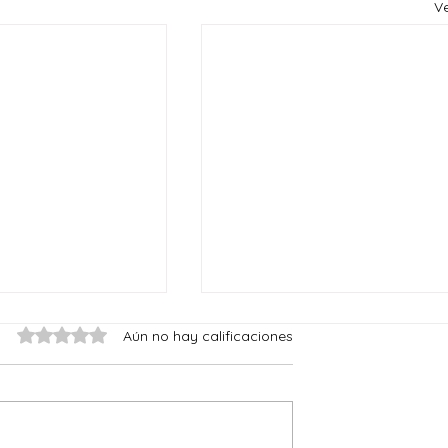
V
Obtuvo 0 de 5 estrellas.
Aún no hay calificaciones
Reyes del mundo