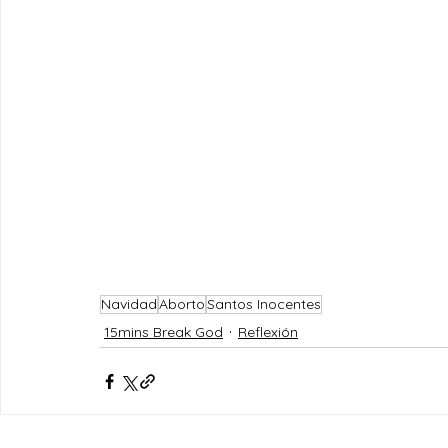
Navidad
Aborto
Santos Inocentes
15mins Break God
Reflexión