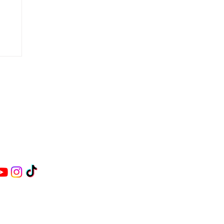
84 870
oraluniversitaria.es
denal Belluga s/n
URCIA