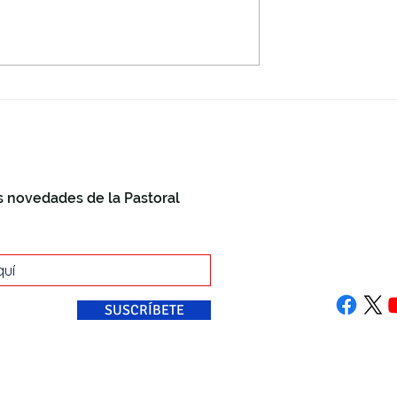
le lo mismo
s novedades de la Pastoral
+34 868 8
info@past
Plaza Car
30001, M
SUSCRÍBETE