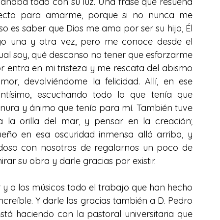
 bañaba todo con su luz. Una frase que resuena 
fecto para amarme, porque si no nunca me 
o es saber que Dios me ama por ser su hijo, Él 
o una y otra vez, pero me conoce desde el 
 cual soy, qué descanso no tener que esforzarme 
or entra en mi tristeza y me rescata del abismo 
r, devolviéndome la felicidad. Allí, en ese 
tísimo, escuchando todo lo que tenía que 
rnura y ánimo que tenía para mí. También tuve 
la orilla del mar, y pensar en la creación; 
eño en esa oscuridad inmensa allá arriba, y 
oso con nosotros de regalarnos un poco de 
ar su obra y darle gracias por existir.
 y a los músicos todo el trabajo que han hecho 
ncreíble. Y darle las gracias también a D. Pedro 
tá haciendo con la pastoral universitaria que 