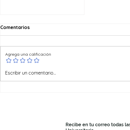
Comentarios
Agrega una calificación
Un soplo del Espíritu: el fin
Escribir un comentario...
de semana que encendió
nuestras lámparas
Recibe en tu correo todas la