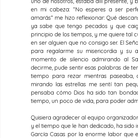
uno de nosotros, estaba allí presente, y
en mi cabeza: “No esperes a ser per
amarás” me hizo reflexionar: Qué descans
ya sabe que tengo pecados y que caig
principio de los tiempos, y me quiere tal
en ser alguien que no consigo ser. El Señ
para regalarme su misericordia y su amo
momento de silencio admirando al San
decirme, pude sentir esas palabras de te
tiempo para rezar mientras paseaba, a 
mirando las estrellas me sentí tan pequ
pensaba cómo Dios ha sido tan bondad
tiempo, un poco de vida, para poder admir
Quisiera agradecer al equipo organizador
y el tiempo que le han dedicado, ha sido i
García Casas por la enorme labor que es