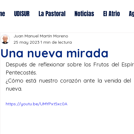
me
UDISUR
La Pastoral
Noticias
El Atrio
A
Juan Manuel Martín Moreno
25 may 2023
1 min de lectura
Una nueva mirada
Después de reflexionar sobre los Frutos del Espír
Pentecostés.
¿Cómo está nuestro corazón ante la venida del 
nueva.
https://youtu.be/UMYPxt5xc0A