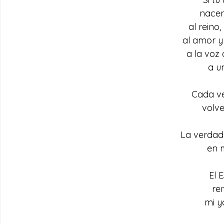
nacer
al reino,
al amor y
a la voz 
a u
Cada v
volve
La verdad 
en m
El E
re
mi y