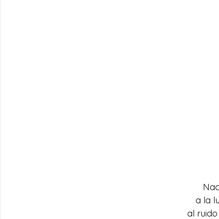
Nac
a la l
al ruido