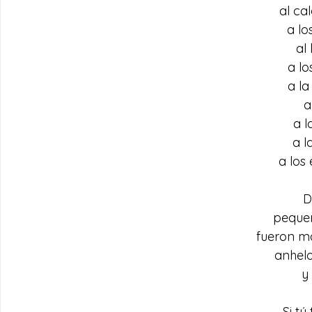
al cal
a lo
al
a lo
a la
a
a l
a l
a los
D
peque
fueron m
anhelo
y
Si tú