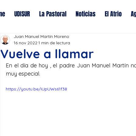
me
UDISUR
La Pastoral
Noticias
El Atrio
A
Juan Manuel Martín Moreno
16 nov 2022
1 min de lectura
Vuelve a llamar
En el día de hoy , el padre Juan Manuel Martín n
muy especial.
https://youtu.be/iUpUWs61f38