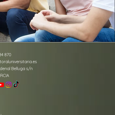
84 870
oraluniversitaria.es
denal Belluga s/n
URCIA