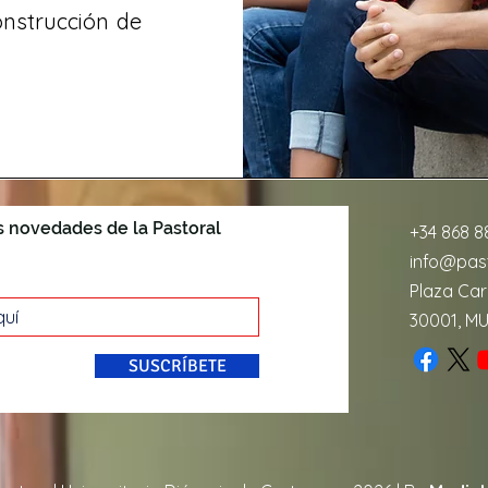
onstrucción de
s novedades de la Pastoral
+34 868 8
info@past
Plaza Car
30001, M
SUSCRÍBETE