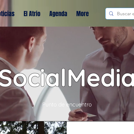
ticias
El Atrio
Agenda
More
SocialMedi
Punto de encuentro