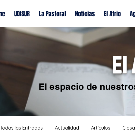
me
UDISUR
La Pastoral
Noticias
El Atrio
A
El
El espacio de nuestro
Todas las Entradas
Actualidad
Artículos
Glosa