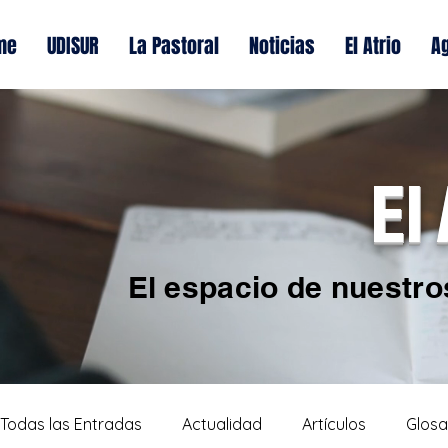
me
UDISUR
La Pastoral
Noticias
El Atrio
A
El
El espacio de nuestro
Todas las Entradas
Actualidad
Artículos
Glosa