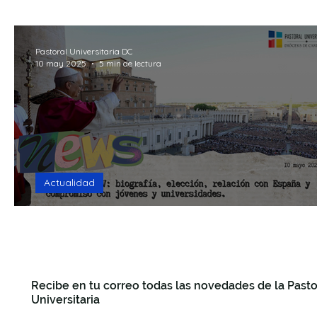
15mins Break God
Formación
Recursos
R
Pastoral Universitaria DC
10 may 2025
5 min de lectura
Seguro que te preguntas
Making Questions
F
Actualidad
Habemus Papam: León XIV
Recibe en tu correo todas las novedades de la Pasto
Universitaria