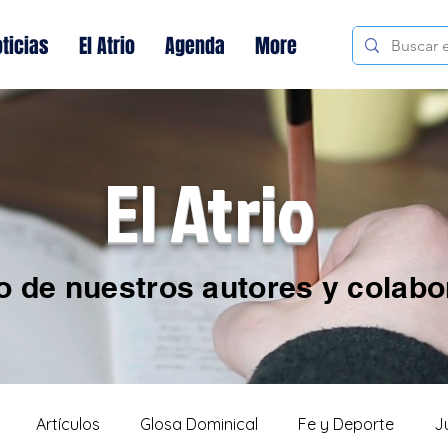
ticias
El Atrio
Agenda
More
El Atrio
o de nuestros autores y colab
Artículos
Glosa Dominical
Fe y Deporte
J