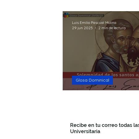
15mins Break God
Formac
Luis Emilio Pascual Molina
29 jun 2025
2 min de lectura
Seguro que te preguntas
Glosa Dominical
Pedro y Pablo
Recibe en tu correo todas la
Universitaria