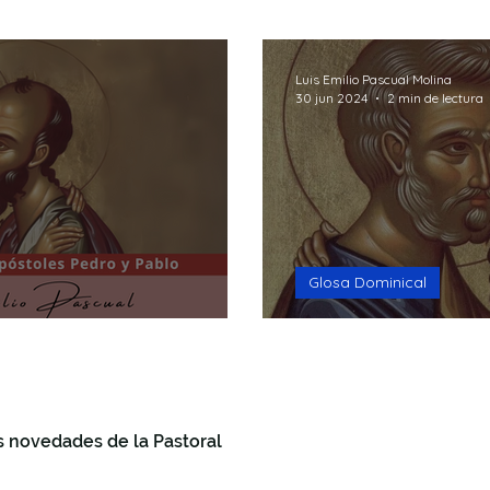
ión
Recursos
Reflexión
Testimonios
Medi
Luis Emilio Pascual Molina
30 jun 2024
2 min de lectura
Making Questions
Fides et Ratio
Portada
Glosa Dominical
Pedro y Pablo
s novedades de la Pastoral
+34 868 8
info@past