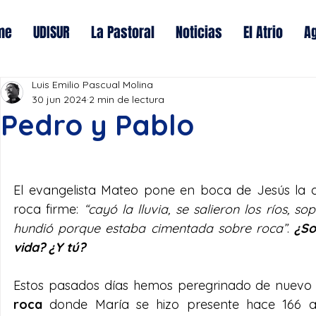
me
UDISUR
La Pastoral
Noticias
El Atrio
A
Luis Emilio Pascual Molina
30 jun 2024
2 min de lectura
Pedro y Pablo
El evangelista Mateo pone en boca de Jesús la di
roca firme: 
“cayó la lluvia, se salieron los ríos, 
hundió porque estaba cimentada sobre roca”
. 
¿So
vida? ¿Y tú?
roca 
donde María se hizo presente hace 166 año