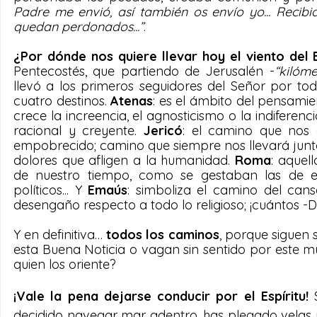
Padre me envió, así también os envío yo... Recibid
quedan perdonados...”
.
¿Por dónde nos quiere llevar hoy el viento del E
Pentecostés, que partiendo de Jerusalén -
“kilóme
llevó a los primeros seguidores del Señor por to
cuatro destinos. 
Atenas
: es el ámbito del pensamie
crece la increencia, el agnosticismo o la indiferen
racional y creyente. 
Jericó
: el camino que nos 
empobrecido; camino que siempre nos llevará junto a 
dolores que afligen a la humanidad. 
Roma
:
aquell
de nuestro tiempo, como se gestaban las de ento
políticos... Y 
Emaús
: simboliza el camino del cansan
desengaño respecto a todo lo religioso; ¡cuántos -
Y en definitiva… 
todos los caminos
, porque siguen
esta Buena Noticia o vagan sin sentido por este m
quien los oriente?
¡Vale la pena dejarse conducir por el Espíritu!
 
decidido navegar mar adentro, has plegado velas y 