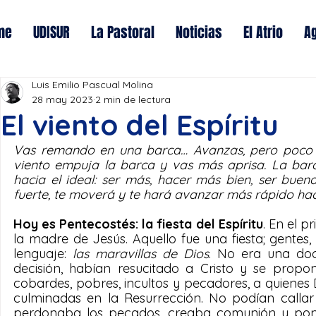
me
UDISUR
La Pastoral
Noticias
El Atrio
A
Luis Emilio Pascual Molina
28 may 2023
2 min de lectura
El viento del Espíritu
Vas remando en una barca… Avanzas, pero poco a 
viento empuja la barca y vas más aprisa. La barc
hacia el ideal: ser más, hacer más bien, ser buena p
fuerte, te moverá y te hará avanzar más rápido hac
Hoy es Pentecostés: la fiesta del Espíritu
. En el 
la madre de Jesús. Aquello fue una fiesta; gentes
lenguaje: 
las maravillas de Dios
. No era una doce
decisión, habían resucitado a Cristo y se propo
cobardes, pobres, incultos y pecadores, a quienes 
culminadas en la Resurrección. No podían callar
perdonaba los pecados, creaba comunión y ponía